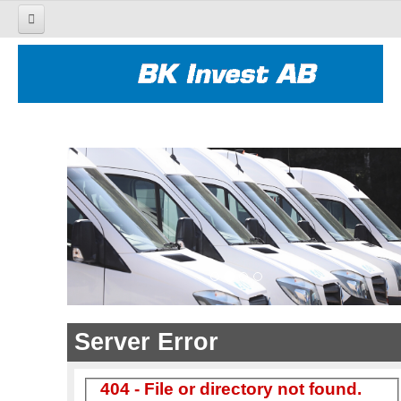
HEM
BUSSAR
LASTBILAR
NYTT & BEGAGNAT
EFTERMARKNAD
KONTAKT